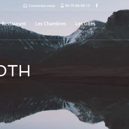
Contactez-nous
09-75-66-98-15
e Restaurant
Les Chambres
Les Gîtes
DTH