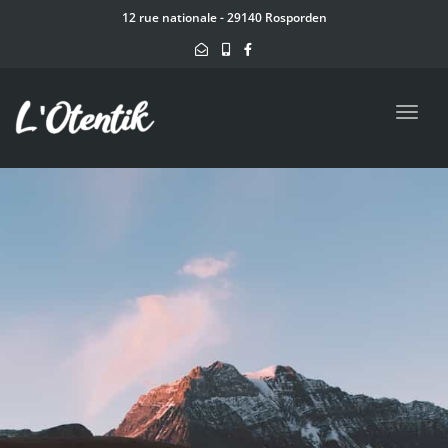
navig
12 rue nationale - 29140 Rosporden
Toggl
navig