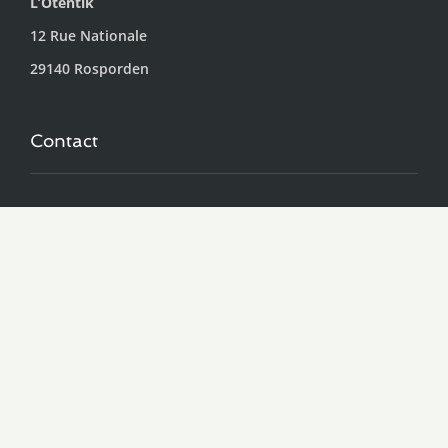
L’Otentik
12 Rue Nationale
29140 Rosporden
Contact
09-75-66-98-15
contact@lotentik.fr
Page Facebook
Mentions
Mentions légales