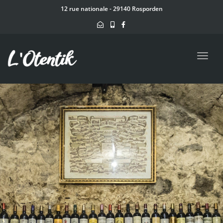
navig
12 rue nationale - 29140 Rosporden
Toggl
navig